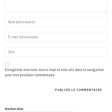
Enter
your
name
Enter
or
your
username
email
to
Saisir
address
comment
l’URL
to
de
comment
votre
Enregistrer mon nom, mon e-mail et mon site dans le navigateur
site
pour mon prochain commentaire.
(facultatif)
Rechercher