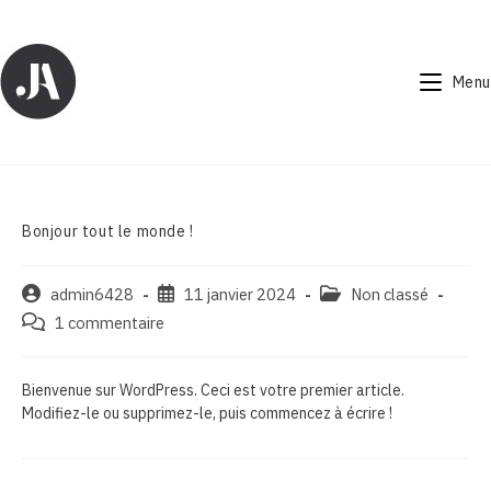
Skip
to
content
Menu
Bonjour tout le monde !
Auteur/autrice
Publication
Post
admin6428
11 janvier 2024
Non classé
de
publiée :
category:
Commentaires
1 commentaire
la
de
publication :
la
publication :
Bienvenue sur WordPress. Ceci est votre premier article.
Modifiez-le ou supprimez-le, puis commencez à écrire !